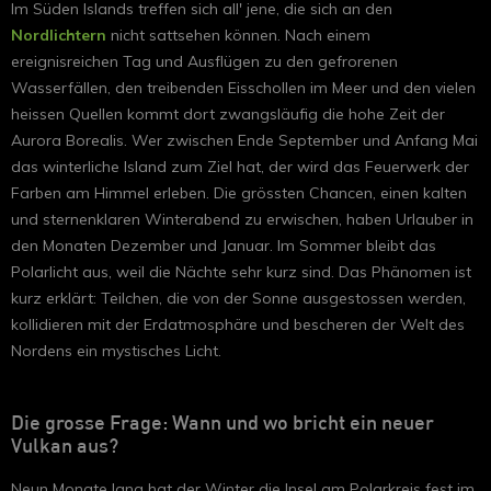
Im Süden Islands treffen sich all' jene, die sich an den
Nordlichtern
nicht sattsehen können. Nach einem
ereignisreichen Tag und Ausflügen zu den gefrorenen
Wasserfällen, den treibenden Eisschollen im Meer und den vielen
heissen Quellen kommt dort zwangsläufig die hohe Zeit der
Aurora Borealis. Wer zwischen Ende September und Anfang Mai
das winterliche Island zum Ziel hat, der wird das Feuerwerk der
Farben am Himmel erleben. Die grössten Chancen, einen kalten
und sternenklaren Winterabend zu erwischen, haben Urlauber in
den Monaten Dezember und Januar. Im Sommer bleibt das
Polarlicht aus, weil die Nächte sehr kurz sind. Das Phänomen ist
kurz erklärt: Teilchen, die von der Sonne ausgestossen werden,
kollidieren mit der Erdatmosphäre und bescheren der Welt des
Nordens ein mystisches Licht.
Die grosse Frage: Wann und wo bricht ein neuer
Vulkan aus?
Neun Monate lang hat der Winter die Insel am Polarkreis fest im