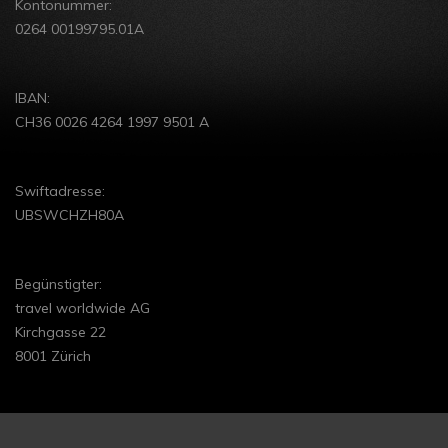
Kontonummer:
im Winter
0264 00199795.01A
Lappland im
Winter
IBAN:
CH36 0026 4264 1997 9501 A
Swiftadresse:
UBSWCHZH80A
Begünstigter:
travel worldwide AG
Kirchgasse 22
8001 Zürich