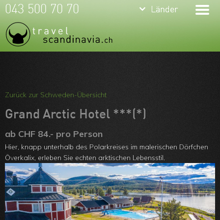
keyboard_arrow_down
keyboard_arrow_down
043 500 70 70
Länder
Länder
Island
Norwegen
Schweden
Meine Favoriten
Finnland
Team
Zurück zur Schweden-Übersicht
Arktis
Über uns
Grand Arctic Hotel ***(*)
Island im
Feedbacks
ab CHF 84.- pro Person
Hier, knapp unterhalb des Polarkreises im malerischen Dörfchen
Winter
Kontakt
Överkalix, erleben Sie echten arktischen Lebensstil.
Norwegen im
ARVB
Winter
Schweden