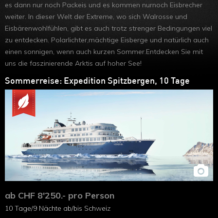
es dann nur noch Packeis und es kommen nurnoch Eisbrecher
im Winter
weiter. In dieser Welt der Extreme, wo sich Walrosse und
Lappland im
Eisbärenwohlfühlen, gibt es auch trotz strenger Bedingungen viel
zu entdecken. Polarlichter,mächtige Eisberge und natürlich auch
Winter
einen sonnigen, wenn auch kurzen Sommer.Entdecken Sie mit
uns die faszinierende Arktis auf hoher See!
Sommerreise: Expedition Spitzbergen, 10 Tage
ab CHF 8'250.- pro Person
10 Tage/9 Nächte ab/bis Schweiz