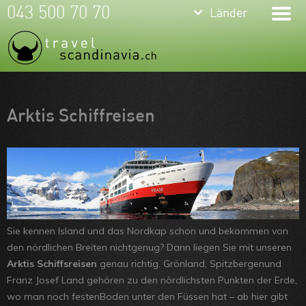
keyboard_arrow_down
keyboard_arrow_down
043 500 70 70
Länder
Länder
Island
Norwegen
Schweden
Meine Favoriten
Arktis Schiffreisen
Finnland
Team
Arktis
Über uns
Island im
Feedbacks
Winter
Kontakt
Sie kennen Island und das Nordkap schon und bekommen von
Norwegen im
ARVB
den nördlichen Breiten nichtgenug? Dann liegen Sie mit unseren
Winter
Arktis Schiffsreisen
genau richtig. Grönland, Spitzbergenund
Franz Josef Land gehören zu den nördlichsten Punkten der Erde,
Schweden
wo man noch festenBoden unter den Füssen hat – ab hier gibt