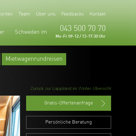
oriten
Team
Über uns
Feedbacks
Kontakt
043 500 70 70
er
Schweden im
Mo-Fr 09-12 / 13-17:30 Uhr
Mietwagenrundreisen
Zurück zur Lappland im Winter-Übersicht
Gratis-Offertenanfrage
Persönliche Beratung