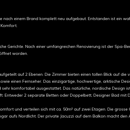
de nach einem Brand komplett neu aufgebaut. Entstanden ist ein wah
 Komfort.
he Gerichte. Nach einer umfangreichen Renovierung ist der Spa-Ber
öffnet worden.
fgeteilt auf 2 Ebenen. Die Zimmer bieten einen tollen Blick auf die
ie einen Fernseher. Das einzigartige, hochwertige, arktische Desig
sehr komfortabel ausgestattet. Das natürliche, nordische Design ist 
haft. Entweder 2 separate Betten oder Doppelbett, Designer Bad mi
mfort und verteilen sich mit ca. 50m² auf zwei Etagen. Die grosse Gl
ar aufs Nordlicht. Der private Jacuzzi auf dem Balkon macht den A