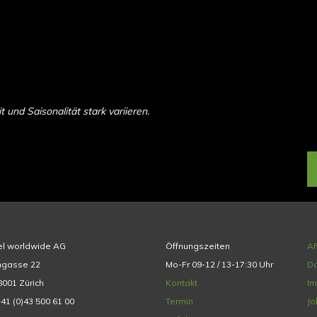
und Saisonalität stark variieren.
el worldwide AG
Öffnungszeiten
A
hgasse 22
Mo-Fr 09-12 / 13-17:30 Uhr
Da
001 Zürich
Kontakt
I
+41 (0)43 500 61 00
Termin
Jo