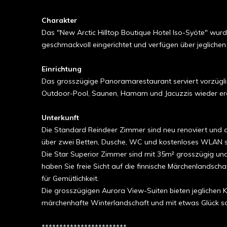
Charakter
Das "New Arctic Hilltop Boutique Hotel Iso-Syöte" wur
geschmackvoll eingerichtet und verfügen über jeglichen
Einrichtung
Das grosszügige Panoramarestaurant serviert vorzüglic
Outdoor-Pool, Saunen, Hamam und Jacuzzis wieder er
Unterkunft
Die Standard Reindeer Zimmer sind neu renoviert und au
über zwei Betten, Dusche, WC und kostenloses WLAN sow
Die Star Superior Zimmer sind mit 35m² grosszügig und 
haben Sie freie Sicht auf die finnische Märchenlandsc
für Gemütlichkeit.
Die grosszügigen Aurora View-Suiten bieten jeglichen Ko
märchenhafte Winterlandschaft und mit etwas Glück sog
************************