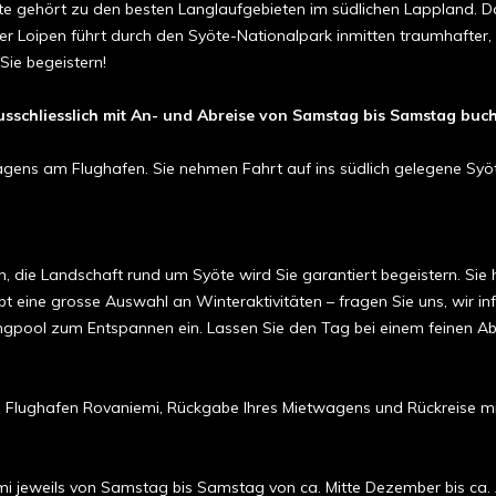
e gehört zu den besten Langlaufgebieten im südlichen Lappland. Das
der Loipen führt durch den Syöte-Nationalpark inmitten traumhafter, t
Sie begeistern!
ausschliesslich mit An- und Abreise von Samstag bis Samstag buc
ens am Flughafen. Sie nehmen Fahrt auf ins südlich gelegene Syöte
en, die Landschaft rund um Syöte wird Sie garantiert begeistern. Si
ibt eine grosse Auswahl an Winteraktivitäten – fragen Sie uns, wir i
ngpool zum Entspannen ein. Lassen Sie den Tag bei einem feinen 
 Flughafen Rovaniemi, Rückgabe Ihres Mietwagens und Rückreise mit
emi jeweils von Samstag bis Samstag von ca. Mitte Dezember bis ca