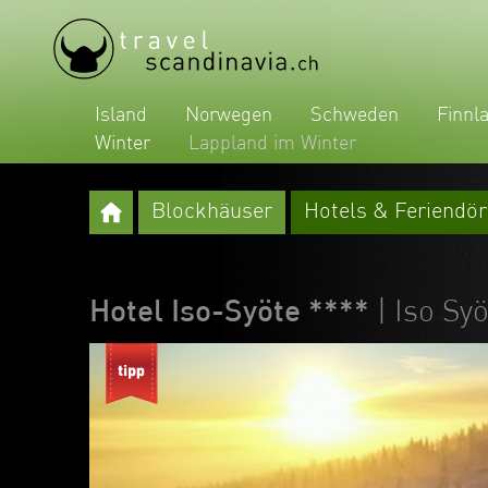
Island
Norwegen
Schweden
Finnl
Winter
Lappland im Winter
Blockhäuser
Hotels & Feriendör
Hotel Iso-Syöte ****
| Iso Sy