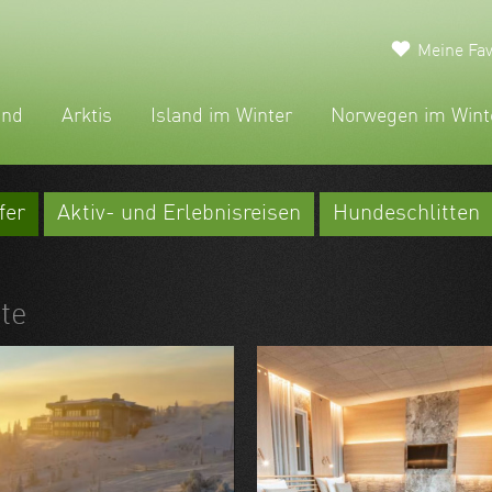
Meine Fav
and
Arktis
Island im Winter
Norwegen im Wint
fer
Aktiv- und Erlebnisreisen
Hundeschlitten
öte