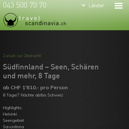
keyboard_arrow_down
keyboard_arrow_down
043 500 70 70
Länder
Länder
Island
Norwegen
Schweden
Meine Favoriten
Finnland
Team
Zurück zur Übersicht
Arktis
Über uns
Südfinnland – Seen, Schären
Island im
und mehr, 8 Tage
Feedbacks
Winter
ab CHF 1'810.- pro Person
Kontakt
8 Tage/7 Nächte ab/bis Schweiz
Norwegen im
ARVB
Highlights:
Winter
Helsinki
Seengebiet
Schweden
Savonlinna