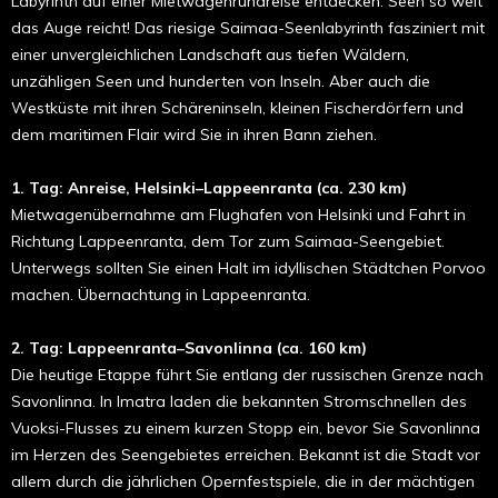
Labyrinth auf einer Mietwagenrundreise entdecken. Seen so weit
das Auge reicht! Das riesige Saimaa-Seenlabyrinth fasziniert mit
einer unvergleichlichen Landschaft aus tiefen Wäldern,
unzähligen Seen und hunderten von Inseln. Aber auch die
Westküste mit ihren Schäreninseln, kleinen Fischerdörfern und
dem maritimen Flair wird Sie in ihren Bann ziehen.
1. Tag: Anreise, Helsinki–Lappeenranta
(ca. 230 km)
Mietwagenübernahme am Flughafen von Helsinki und Fahrt in
Richtung Lappeenranta, dem Tor zum Saimaa-Seengebiet.
Unterwegs sollten Sie einen Halt im idyllischen Städtchen Porvoo
machen. Übernachtung in Lappeenranta.
2. Tag: Lappeenranta–Savonlinna (ca. 160 km)
Die heutige Etappe führt Sie entlang der russischen Grenze nach
Savonlinna. In Imatra laden die bekannten Stromschnellen des
Vuoksi-Flusses zu einem kurzen Stopp ein, bevor Sie Savonlinna
im Herzen des Seengebietes erreichen. Bekannt ist die Stadt vor
allem durch die jährlichen Opernfestspiele, die in der mächtigen