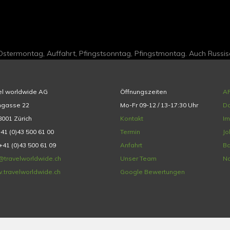
 Ostermontag, Auffahrt, Pfingstsonntag, Pfingstmontag. Auch Russi
el worldwide AG
Öffnungszeiten
A
hgasse 22
Mo-Fr 09-12 / 13-17:30 Uhr
Da
001 Zürich
Kontakt
I
+41 (0)43 500 61 00
Termin
Jo
+41 (0)43 500 61 09
Anfahrt
Ba
@travelworldwide.ch
Unser Team
Na
.travelworldwide.ch
Google Bewertungen