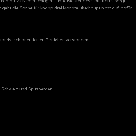
 es kommt zu Niederschlägen. Ein Ausläufer des Golfstroms sorgt
r geht die Sonne für knapp drei Monate überhaupt nicht auf, dafür
touristisch orientierten Betrieben verstanden.
r Schweiz und Spitzbergen