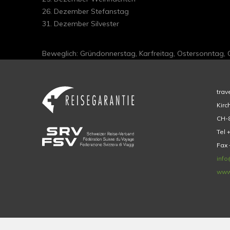
26. Dezember Stefanstag
31. Dezember Silvester
Beweglich: Gründonnerstag, Karfreitag, Ostersonntag,
trav
Kirc
CH-8
Tel 
Fax 
info
www