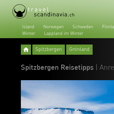
Island
Norwegen
Schweden
Finnl
Winter
Lappland im Winter
Spitzbergen
Grönland
Spitzbergen Reisetipps
| Anr