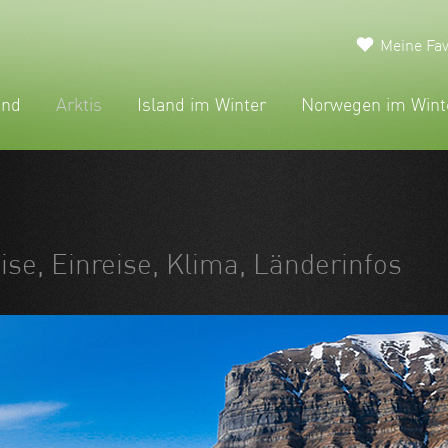
Meine Fav
and
Arktis
Island im Winter
Norwegen im Wint
eise, Einreise, Klima, Länderinfos