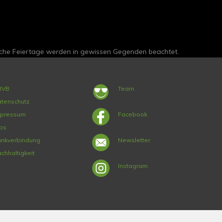
sche Feiertage werden in gewissen Gegenden beachtet.
RVB
Team
tenschutz
mpressum
Facebook
bs
nkverbindung
Newsletter
chhaltigkeit
Instagram