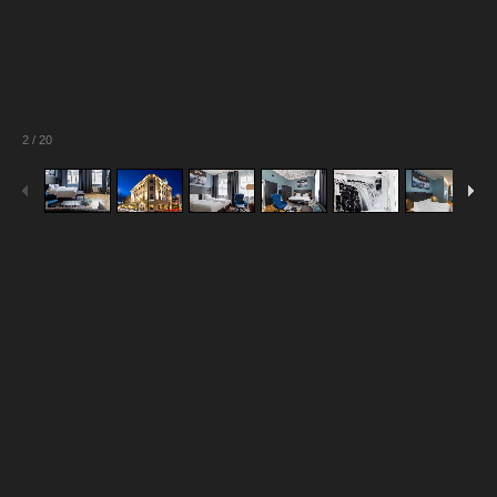
2
/
20