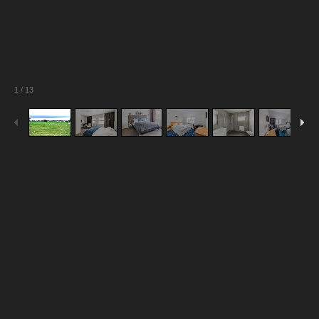
1
/
13